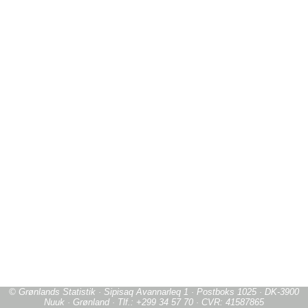
© Grønlands Statistik · Sipisaq Avannarleq 1 · Postboks 1025 · DK-3900
Nuuk · Grønland · Tlf.: +299 34 57 70 · CVR: 41587865