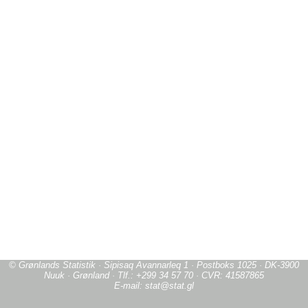
© Grønlands Statistik · Sipisaq Avannarleq 1 · Postboks 1025 · DK-3900
Nuuk · Grønland · Tlf.: +299 34 57 70 · CVR: 41587865
E-mail: stat@stat.gl