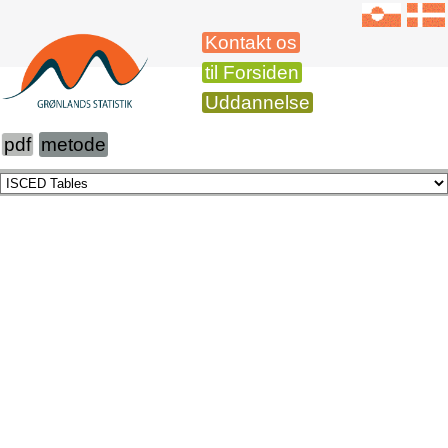
Kontakt os
til Forsiden
Uddannelse
pdf
metode