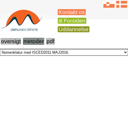
Kontakt os
2015 Videregående uddannelser
til Forsiden
Uddannelse
oversigt
metoder
pdf