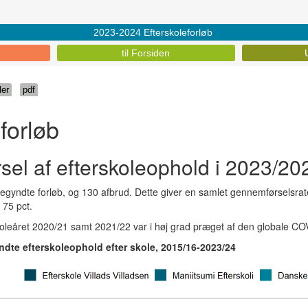
2023-2024 Efterskoleforløb
til Forsiden
ler
pdf