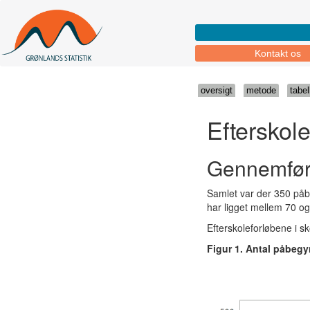
Kontakt os
oversigt
metode
tabel