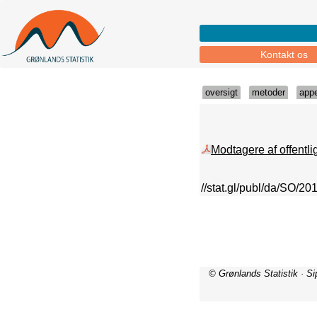
Kontakt os
oversigt
metoder
app
Modtagere af offentl
//stat.gl/publ/da/SO/20
© Grønlands Statistik · S