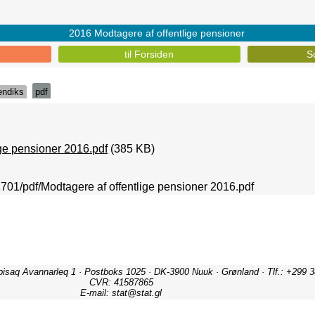
2016 Modtagere af offentlige pensioner
til Forsiden
S
endiks
pdf
ige pensioner 2016.pdf
(385 KB)
1701/pdf/Modtagere af offentlige pensioner 2016.pdf
ipisaq Avannarleq 1 · Postboks 1025 · DK-3900 Nuuk · Grønland · Tlf.: +299 3
CVR: 41587865
E-mail: stat@stat.gl