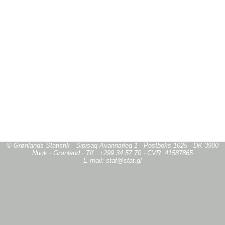
© Grønlands Statistik · Sipisaq Avannarleq 1 · Postboks 1025 · DK-3900
Nuuk · Grønland · Tlf.: +299 34 57 70 · CVR: 41587865
E-mail: stat@stat.gl