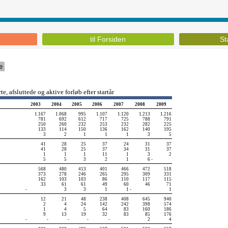
til Forsiden
St
e