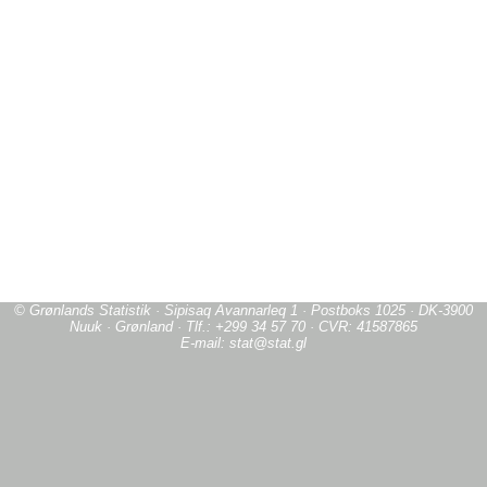
© Grønlands Statistik · Sipisaq Avannarleq 1 · Postboks 1025 · DK-3900
Nuuk · Grønland · Tlf.: +299 34 57 70 · CVR: 41587865
E-mail: stat@stat.gl