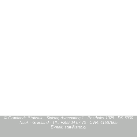
© Grønlands Statistik · Sipisaq Avannarleq 1 · Postboks 1025 · DK-3900
Nuuk · Grønland · Tlf.: +299 34 57 70 · CVR: 41587865
E-mail: stat@stat.gl