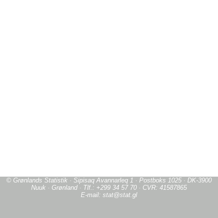
© Grønlands Statistik · Sipisaq Avannarleq 1 · Postboks 1025 · DK-3900
Nuuk · Grønland · Tlf.: +299 34 57 70 · CVR: 41587865
E-mail: stat@stat.gl