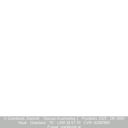
© Grønlands Statistik · Sipisaq Avannarleq 1 · Postboks 1025 · DK-3900
Nuuk · Grønland · Tlf.: +299 34 57 70 · CVR: 41587865
E-mail: stat@stat.gl