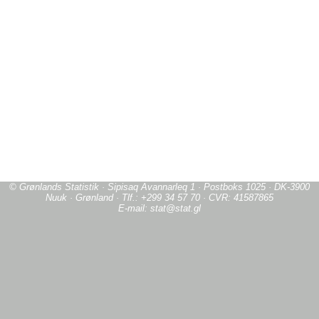
© Grønlands Statistik · Sipisaq Avannarleq 1 · Postboks 1025 · DK-3900
Nuuk · Grønland · Tlf.: +299 34 57 70 · CVR: 41587865
E-mail: stat@stat.gl