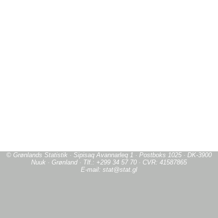
© Grønlands Statistik · Sipisaq Avannarleq 1 · Postboks 1025 · DK-3900
Nuuk · Grønland · Tlf.: +299 34 57 70 · CVR: 41587865
E-mail: stat@stat.gl