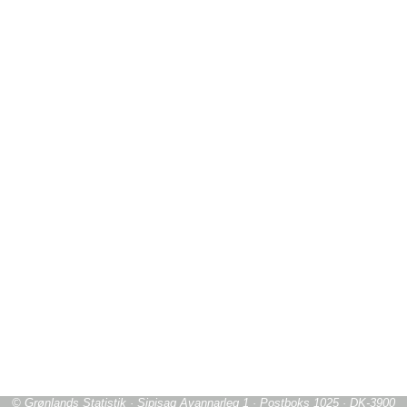
© Grønlands Statistik · Sipisaq Avannarleq 1 · Postboks 1025 · DK-3900