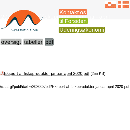
Kontakt os
2020 Eksport af fiskeprodukter januar - april
til Forsiden
Udenrigsøkonomi
oversigt
tabeller
pdf
Eksport af fiskeprodukter januar-april 2020.pdf
(255 KB)
//stat.gl/publ/da/IE/202003/pdf/Eksport af fiskeprodukter januar-april 2020.pdf