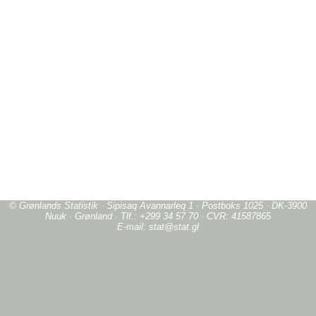
© Grønlands Statistik · Sipisaq Avannarleq 1 · Postboks 1025 · DK-3900
Nuuk · Grønland · Tlf.: +299 34 57 70 · CVR: 41587865
E-mail: stat@stat.gl