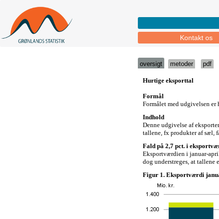
Kontakt os
oversigt
metoder
pdf