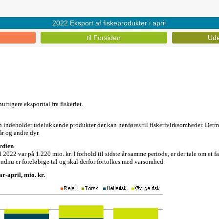
2022 Eksport af fiskeprodukter i april
til Forsiden
Ude