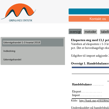
Kontakt os
oversigt
metoder
tabell
Udenrigshandel 1-3 kvartal 2018
Indledning
Udenrigshandel