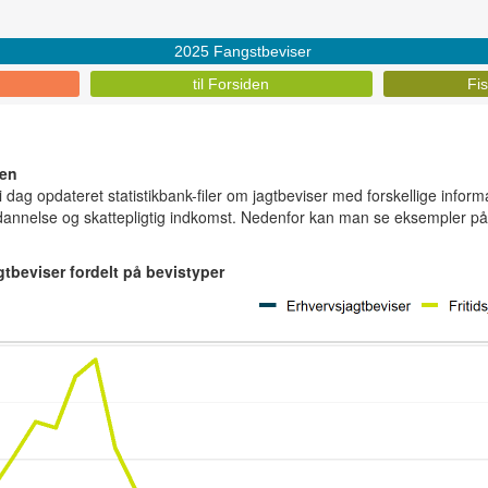
2025 Fangstbeviser
til Forsiden
Fis