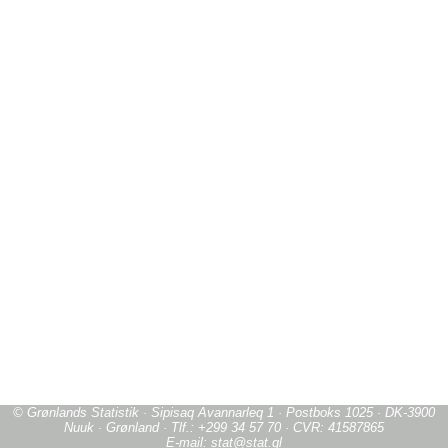
© Grønlands Statistik · Sipisaq Avannarleq 1 · Postboks 1025 · DK-3900
Nuuk · Grønland · Tlf.: +299 34 57 70 · CVR: 41587865
E-mail: stat@stat.gl