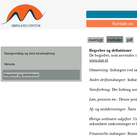
Kontakt os
oversigt
metoder
pdf
Datagrundlag og dets bearbejdning
Metode
Begreber og definitioner