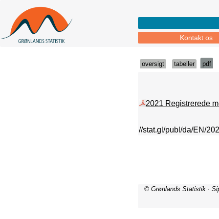
Kontakt os
oversigt
tabeller
pdf
2021 Registrerede mo
//stat.gl/publ/da/EN/2
© Grønlands Statistik · S