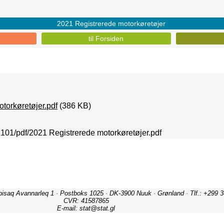
2021 Registrerede motorkøretøjer
til Forsiden
torkøretøjer.pdf
(386 KB)
02101/pdf/2021 Registrerede motorkøretøjer.pdf
ipisaq Avannarleq 1 · Postboks 1025 · DK-3900 Nuuk · Grønland · Tlf.: +299 3
CVR: 41587865
E-mail: stat@stat.gl