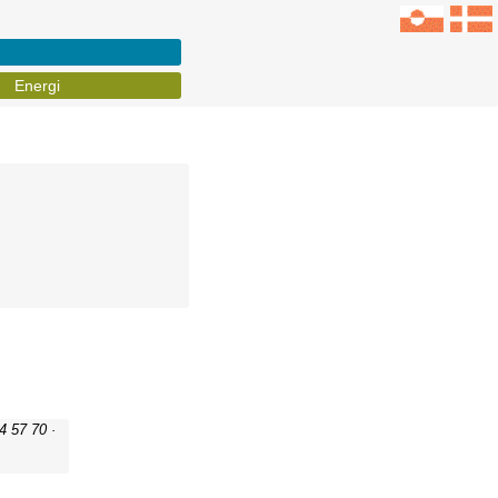
Energi
4 57 70 ·