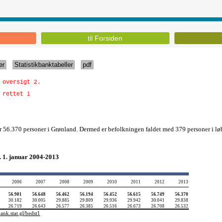
til Forsiden
er
Statistikbanktabeller
pdf