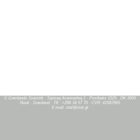
© Grønlands Statistik · Sipisaq Avannarleq 1 · Postboks 1025 · DK-3900
Nuuk · Grønland · Tlf.: +299 34 57 70 · CVR: 41587865
E-mail: stat@stat.gl