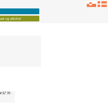
ak og alkohol
4 57 70 ·