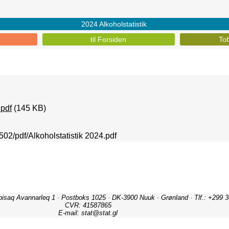
2024 Alkoholstatistik
til Forsiden
Tob
.pdf
(145 KB)
2502/pdf/Alkoholstatistik 2024.pdf
ipisaq Avannarleq 1 · Postboks 1025 · DK-3900 Nuuk · Grønland · Tlf.: +299 3
CVR: 41587865
E-mail: stat@stat.gl