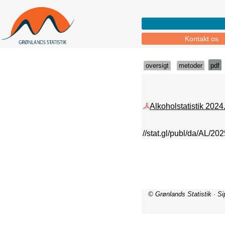
Kontakt os
oversigt
metoder
pdf
Alkoholstatistik 2024
//stat.gl/publ/da/AL/20
© Grønlands Statistik · S