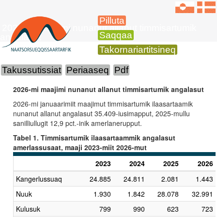
Pilluta
2026-mi maajimi nunanut allanut timmisartumik
Saqqaa
angalasut
Takornariartitsineq
Takussutissiat
Periaaseq
Pdf