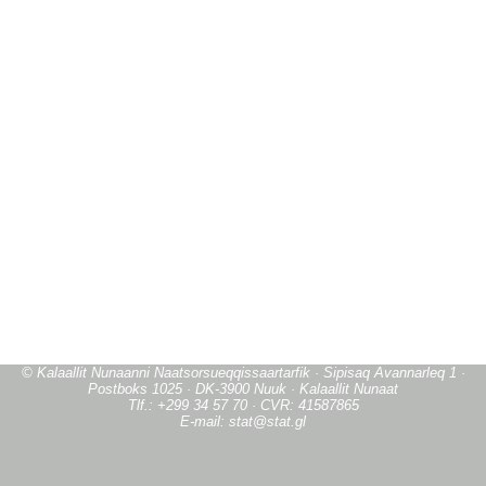
© Kalaallit Nunaanni Naatsorsueqqissaartarfik · Sipisaq Avannarleq 1 ·
Postboks 1025 · DK-3900 Nuuk · Kalaallit Nunaat
Tlf.: +299 34 57 70 · CVR: 41587865
E-mail: stat@stat.gl