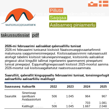
Pilluta
2026-mi februaarimi aalisakkat qaleruallillu tunisat
Saqqaa
Aalisarneq piniarnerlu
takussutissiat
pdf