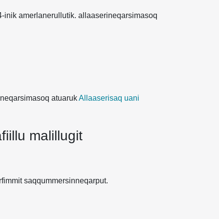
14-inik amerlanerullutik. allaaserineqarsimasoq
rineqarsimasoq atuaruk
Allaaserisaq uani
illu malillugit
tarfimmit saqqummersinneqarput.