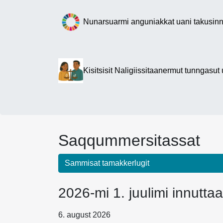
Nunarsuarmi anguniakkat uani takusinn
Kisitsisit Naligiissitaanermut tunngasut
Saqqummersitassat
Sammisat tamakkerlugit
2026-mi 1. juulimi innutta
6. august 2026