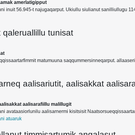
aamak amerlatigipput
i inuit 56.945-t najugaqarput. Ukiullu siulianut sanilliullugu 1
qaleruallillu tunisat
sat
sueqqissaartarfimmit matumuuna saqqummersinneqarput. allaase
rneq aalisariutit, aalisakkat aalisarafi
alisakkat aalisarafiillu malillugit
ani avataasiorlunilu aalisarnermi kisitsisit Naatsorsueqqissaar
ni atuaruk
llanut timmisartumik angalasut