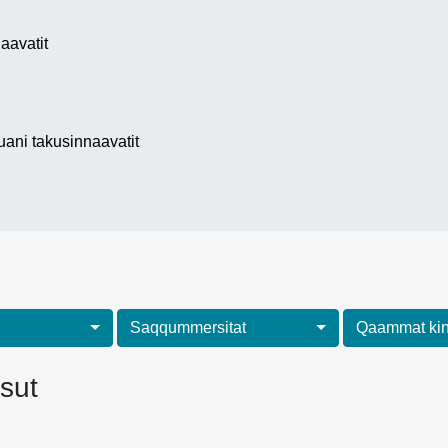
aavatit
 uani takusinnaavatit
Saqqummersitat
Qaammat kin
asut