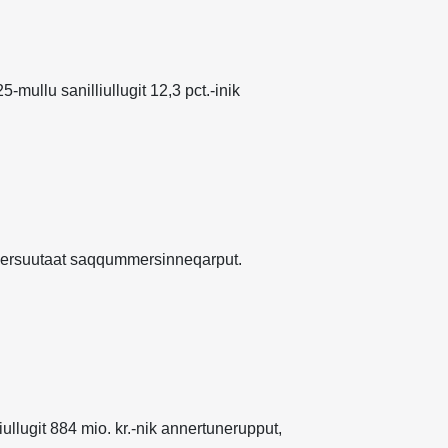
ullu sanilliullugit 12,3 pct.-inik
eqqersuutaat saqqummersinneqarput.
iullugit 884 mio. kr.-nik annertunerupput,