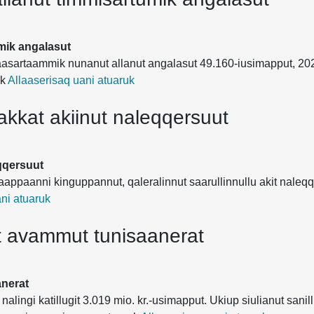
mik angalasut
aasartaammik nunanut allanut angalasut 49.160-iusimapput, 2025-m
uk
Allaaserisaq uani atuaruk
sakkat akiinut naleqqersuut
eqqersuut
 aappaanni kinguppannut, qaleralinnut saarullinnullu akit nal
ni atuaruk
t avammut tunisaanerat
anerat
lingi katillugit 3.019 mio. kr.-usimapput. Ukiup siulianut sanill