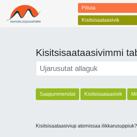
Pilluta
Kisitsisaataasivik
Kisitsisaataasivimmi tab
Saqqummersitat
Kisitsisaataasivik
Mi
Kisitsisaataasiviup atornissaa ilikkarusuppiuk