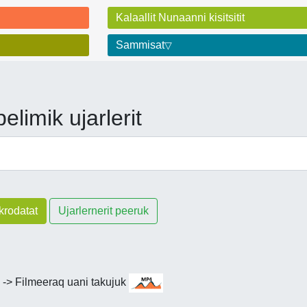
Kalaallit Nunaanni kisitsitit
Sammisat
elimik ujarlerit
krodatat
Ujarlernerit peeruk
? -> Filmeeraq uani takujuk